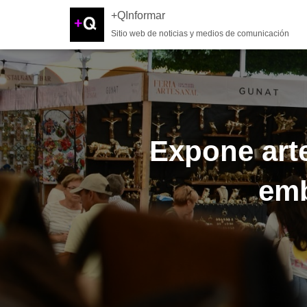
+QInformar
Sitio web de noticias y medios de comunicación
Expone art
emb