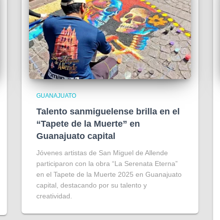
GUANAJUATO
Talento sanmiguelense brilla en el
“Tapete de la Muerte” en
Guanajuato capital
Jóvenes artistas de San Miguel de Allende
participaron con la obra “La Serenata Eterna”
en el Tapete de la Muerte 2025 en Guanajuato
capital, destacando por su talento y
creatividad.