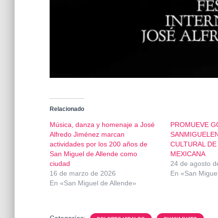
Relacionado
Música, danza y homenaje a José
PROMUEVE G
Alfredo Jiménez marcan
SANMIGUELEN
actividades por los 200 años de
CULTURAL DE 
San Miguel de Allende como
MEXICANA
ciudad
24 de agosto d
16 de marzo de 2026
En «San Miguel
En «San Miguel de Allende»