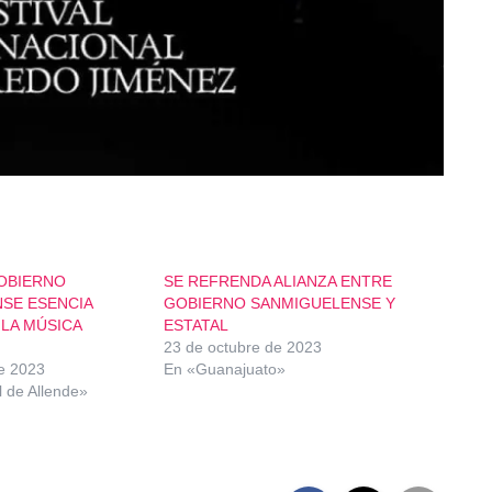
OBIERNO
SE REFRENDA ALIANZA ENTRE
SE ESENCIA
GOBIERNO SANMIGUELENSE Y
LA MÚSICA
ESTATAL
23 de octubre de 2023
e 2023
En «Guanajuato»
 de Allende»