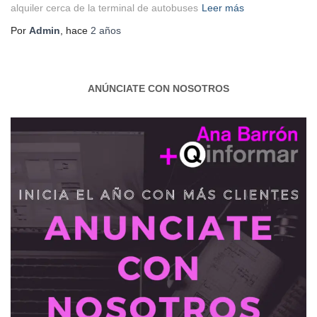
alquiler cerca de la terminal de autobuses
Leer más
Por
Admin
, hace
2 años
ANÚNCIATE CON NOSOTROS